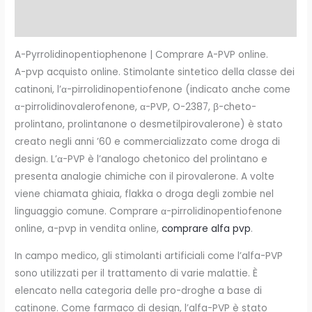
Recensioni (0)
A-Pyrrolidinopentiophenone | Comprare A-PVP online.
A-pvp acquisto online. Stimolante sintetico della classe dei
catinoni, l’α-pirrolidinopentiofenone (indicato anche come
α-pirrolidinovalerofenone, α-PVP, O-2387, β-cheto-
prolintano, prolintanone o desmetilpirovalerone) è stato
creato negli anni ’60 e commercializzato come droga di
design. L’α-PVP è l’analogo chetonico del prolintano e
presenta analogie chimiche con il pirovalerone. A volte
viene chiamata ghiaia, flakka o droga degli zombie nel
linguaggio comune. Comprare α-pirrolidinopentiofenone
online, a-pvp in vendita online,
comprare alfa pvp
.
In campo medico, gli stimolanti artificiali come l’alfa-PVP
sono utilizzati per il trattamento di varie malattie. È
elencato nella categoria delle pro-droghe a base di
catinone. Come farmaco di design, l’alfa-PVP è stato