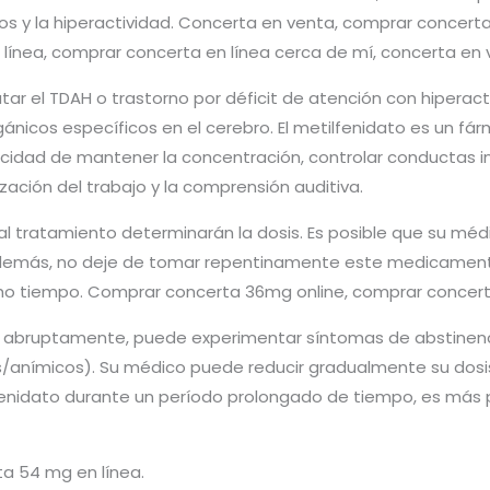
lsos y la hiperactividad. Concerta en venta, comprar concer
 línea, comprar concerta en línea cerca de mí, concerta en 
tar el TDAH o trastorno por déficit de atención con hiperact
icos específicos en el cerebro. El metilfenidato es un fár
cidad de mantener la concentración, controlar conductas i
ación del trabajo y la comprensión auditiva.
al tratamiento determinarán la dosis. Es posible que su mé
demás, no deje de tomar repentinamente este medicamento
ho tiempo. Comprar concerta 36mg online, comprar concerta
 abruptamente, puede experimentar síntomas de abstinen
/anímicos). Su médico puede reducir gradualmente su dosis p
fenidato durante un período prolongado de tiempo, es más 
a 54 mg en línea.