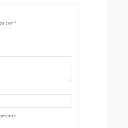
dos con
*
comente.