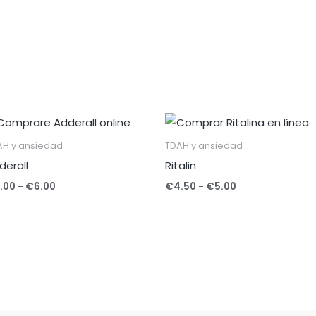
Rango
Rango
de
de
precios:
precios:
AH y ansiedad
TDAH y ansiedad
desde
desde
derall
Ritalin
€5.00
€4.50
hasta
hasta
.00
-
€
6.00
€
4.50
-
€
5.00
€6.00
€5.00