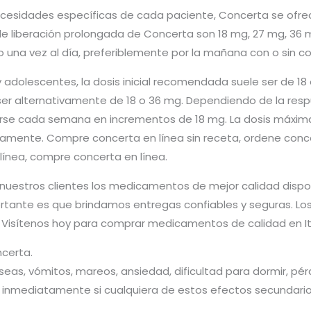
ecesidades específicas de cada paciente, Concerta se ofre
 de liberación prolongada de Concerta son 18 mg, 27 mg, 36
 una vez al día, preferiblemente por la mañana con o sin c
 adolescentes, la dosis inicial recomendada suele ser de 18 
ser alternativamente de 18 o 36 mg. Dependiendo de la respu
rse cada semana en incrementos de 18 mg. La dosis máxima 
vamente. Compre concerta en línea sin receta, ordene con
línea, compre concerta en línea.
uestros clientes los medicamentos de mejor calidad disponi
ortante es que brindamos entregas confiables y seguras. Los
 Visítenos hoy para comprar medicamentos de calidad en Ita
certa.
as, vómitos, mareos, ansiedad, dificultad para dormir, pér
 inmediatamente si cualquiera de estos efectos secundario