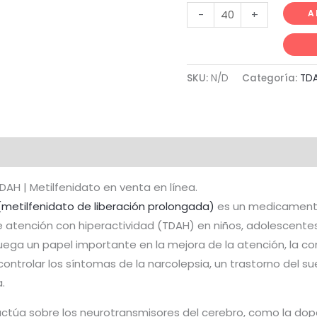
A
-
+
€
SKU:
N/D
Categoría:
TDA
al
Valoraciones (0)
AH | Metilfenidato en venta en línea.
metilfenidato de liberación prolongada)
es un medicamento
 de atención con hiperactividad (TDAH) en niños, adolescent
uega un papel importante en la mejora de la atención, la con
trolar los síntomas de la narcolepsia, un trastorno del s
.
, actúa sobre los neurotransmisores del cerebro, como la dop