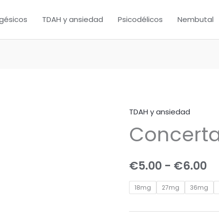
gésicos
TDAH y ansiedad
Psicodélicos
Nembutal
TDAH y ansiedad
Concerta
R
Concert
cantidad
d
pr
€
5.00
-
€
6.00
d
18mg
27mg
36mg
€
h