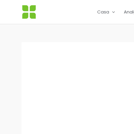
Ir
al
Casa
Anal
contenido