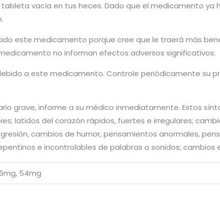
 tableta vacía en tus heces. Dado que el medicamento ya h
.
ado este medicamento porque cree que le traerá más bene
medicamento no informan efectos adversos significativos.
debido a este medicamento. Controle periódicamente su pre
rio grave, informe a su médico inmediatamente. Estos síntom
ies; latidos del corazón rápidos, fuertes e irregulares; cam
gresión, cambios de humor, pensamientos anormales, pens
repentinos e incontrolables de palabras o sonidos; cambios e
36mg, 54mg