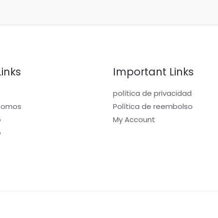
Links
Important Links
política de privacidad
somos
Política de reembolso
o
My Account
o