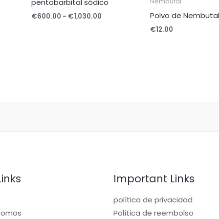
pentobarbital sódico
Nembutal
€600.00
hasta
Polvo de Nembuta
€
600.00
-
€
1,030.00
€1,030.00
€
12.00
Links
Important Links
política de privacidad
somos
Política de reembolso