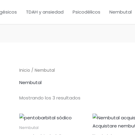
gésicos
TDAH y ansiedad
Psicodélicos
Nembutal
Inicio
/ Nembutal
Nembutal
Mostrando los 3 resultados
Rango
de
precios:
Nembutal
desde