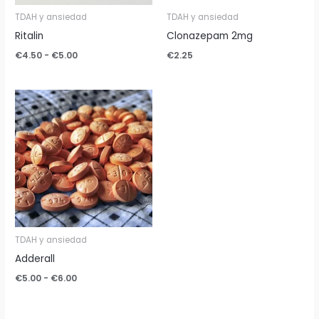
TDAH y ansiedad
TDAH y ansiedad
Ritalin
Clonazepam 2mg
€
4.50
-
€
5.00
€
2.25
Rango
de
precios:
desde
€5.00
hasta
€6.00
TDAH y ansiedad
Adderall
€
5.00
-
€
6.00