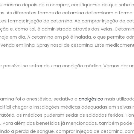
u mesmo depois de a comprar, certifique-se de que sabe c
mas. As diferentes formas de cetamina determinam a for
tes formas; Injeção de cetamina: Ao comprar injeção de cet
ção e, como tal, é administrada através das veias. Cetami
e em dia. A cetamina em pó é inalada, o que permite admi
à venda em linha. Spray nasal de cetamina: Este medicamento
r possível se sofrer de uma condição médica. Vamos dar 
amina foi o anestésico, sedativo e
analgésico
mais utiliza
a difícil chegar a instalações médicas adequadas em selva
iratória, os médicos puderam sedar os soldados feridos. Ta
L. Para além dos benefícios já mencionados, também pode
zindo a perda de sangue. comprar injeção de cetamina, co