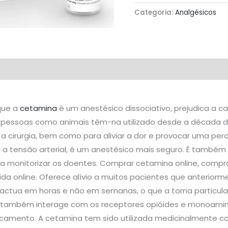
Categoria:
Analgésicos
que a
cetamina
é um anestésico dissociativo, prejudica a 
o pessoas como animais têm-na utilizado desde a década de
 a cirurgia, bem como para aliviar a dor e provocar uma p
 a tensão arterial, é um anestésico mais seguro. É também
a monitorizar os doentes. Comprar cetamina online, comp
quida online. Oferece alívio a muitos pacientes que anterio
actua em horas e não em semanas, o que a torna particul
 também interage com os receptores opióides e monoaminér
icamento. A cetamina tem sido utilizada medicinalmente 