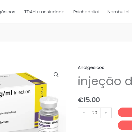
de
gésicos
TDAH e ansiedade
Psichedelici
Nembutal
cetamin
Analgésicos
Quantidade
injeção 
de
injeção
de
€
15.00
cetamina
-
+