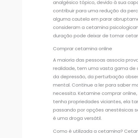
analgésico tópico, devido à sua ca
contribuir para uma redução da perc
alguma cautela em parar abruptam
consideram a cetamina psicologicam
duração pode deixar de tomar cetam
Comprar cetamina online
A maioria das pessoas associa prov
realidade, tem uma vasta gama de ou
da depressão, da perturbação obses
mental. Continue a ler para saber
necessita. Ketamine comprar online,
tenha propriedades viciantes, ela t
passando por opções anestésicas s
é uma droga versátil.
Como é utilizada a cetamina? Cetam