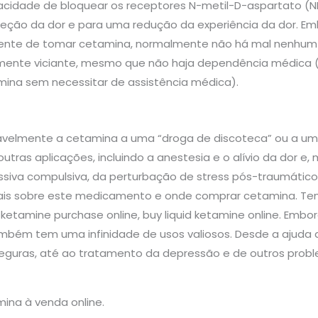
pacidade de bloquear os receptores N-metil-D-aspartato 
eção da dor e para uma redução da experiência da dor. Emb
ente de tomar cetamina, normalmente não há mal nenhum 
ente viciante, mesmo que não haja dependência médica (um
ina sem necessitar de assistência médica).
avelmente a cetamina a uma “droga de discoteca” ou a um t
tras aplicações, incluindo a anestesia e o alívio da dor e
siva compulsiva, da perturbação de stress pós-traumático
 mais sobre este medicamento e onde comprar cetamina. T
 ketamine purchase online, buy liquid ketamine online. Emb
ambém tem uma infinidade de usos valiosos. Desde a ajuda a
eguras, até ao tratamento da depressão e de outros prob
ina à venda online.