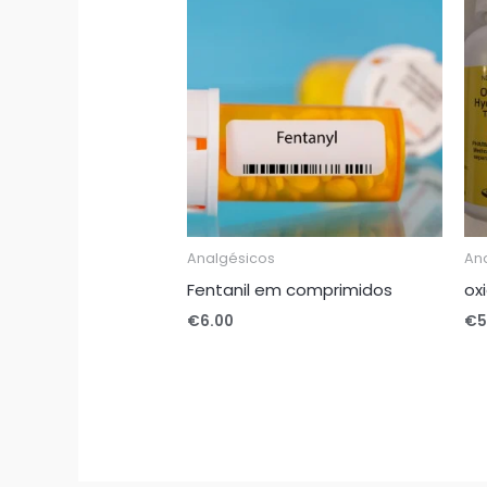
Analgésicos
An
Fentanil em comprimidos
ox
€
6.00
€
5