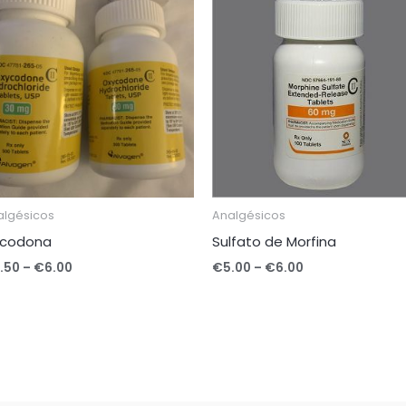
range:
range:
€5.50
€5.00
through
through
€6.00
€6.00
algésicos
Analgésicos
icodona
Sulfato de Morfina
.50
–
€
6.00
€
5.00
–
€
6.00